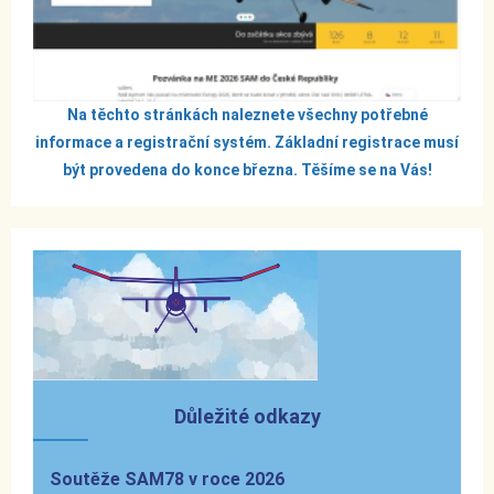
Na těchto stránkách naleznete všechny potřebné
informace a registrační systém. Základní registrace musí
být provedena do konce března. Těšíme se na Vás!
Důležité odkazy
Soutěže SAM78 v roce 2026