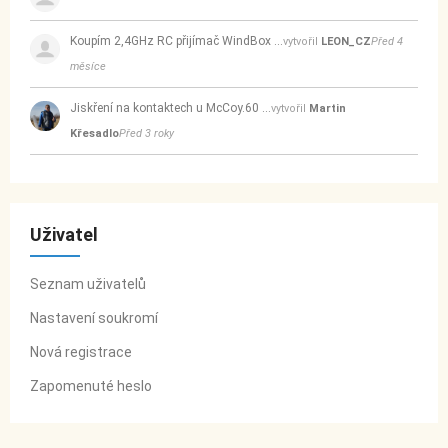
Koupím 2,4GHz RC přijímač WindBox …
vytvořil
LEON_CZ
Před 4
měsíce
Jiskření na kontaktech u McCoy.60 …
vytvořil
Martin
Křesadlo
Před 3 roky
Uživatel
Seznam uživatelů
Nastavení soukromí
Nová registrace
Zapomenuté heslo