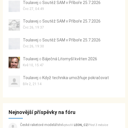
Toulavej
o
Soutěž SAM v Příboře 25.7.2026
Čvc 27, 04:49
Toulavej
o
Soutěž SAM v Příboře 25.7.2026
Čvc 26, 19:37
Toulavej
o
Soutěž SAM v Příboře 25.7.2026
Čvc 26, 19:30
Toulavej
o
Báječná Litomyšl květen 2026
Kvě 10, 15:47
Toulavej
o
Když technika umožňuje pokračovat
Bře 2, 21:14
Nejnovější příspěvky na fóru
České raketové modelářství
vytvořil
LEON_CZ
Před 3 měsíce