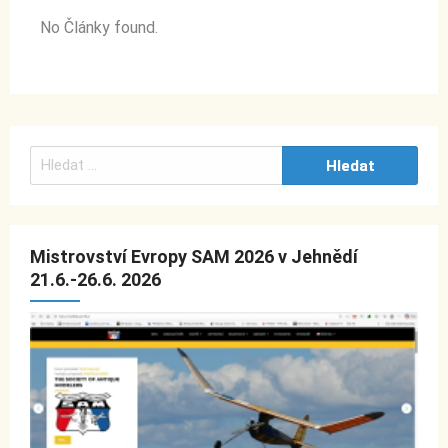
No Články found.
V
y
h
l
Mistrovství Evropy SAM 2026 v Jehnědí
e
21.6.-26.6. 2026
d
á
v
á
n
í