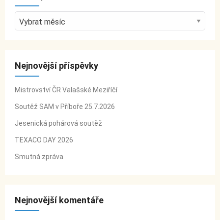
A
r
c
h
Nejnovější příspěvky
i
v
Mistrovství ČR Valašské Meziříčí
y
Soutěž SAM v Příboře 25.7.2026
Jesenická pohárová soutěž
TEXACO DAY 2026
Smutná zpráva
Nejnovější komentáře