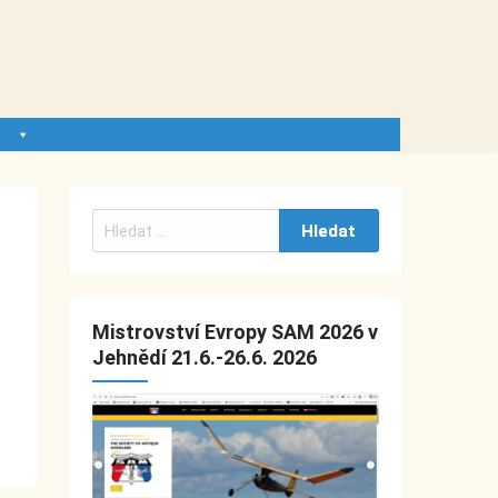
V
y
h
l
Mistrovství Evropy SAM 2026 v
e
Jehnědí 21.6.-26.6. 2026
d
á
v
á
n