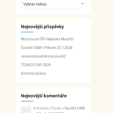
A
r
c
h
Nejnovější příspěvky
i
v
Mistrovství ČR Valašské Meziříčí
y
Soutěž SAM v Příboře 25.7.2026
Jesenická pohárová soutěž
TEXACO DAY 2026
Smutná zpráva
Nejnovější komentáře
Květoslav Štorek
o
Soutěž SAM