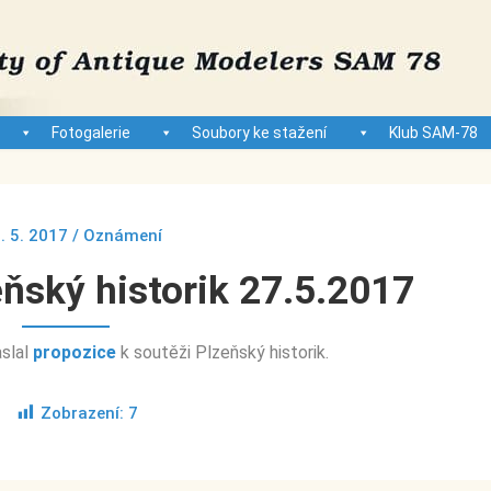
Fotogalerie
Soubory ke stažení
Klub SAM-78
. 5. 2017
/
Oznámení
ňský historik 27.5.2017
slal
propozice
k soutěži Plzeňský historik.
Zobrazení:
7