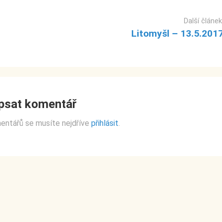
Další článek
Litomyšl – 13.5.201
psat komentář
mentářů se musíte nejdříve
přihlásit
.