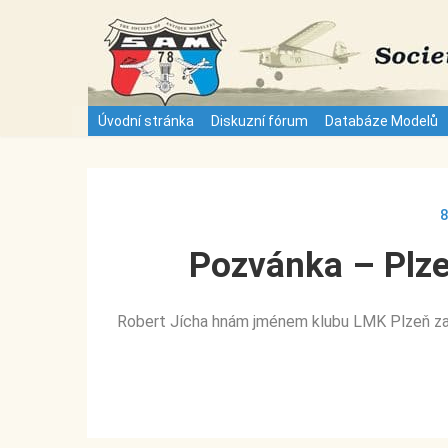
S
k
i
p
t
Úvodní stránka
Diskuzní fórum
Databáze Modelů
o
c
o
n
8
t
Pozvánka – Plze
e
n
t
Robert Jícha hnám jménem klubu LMK Plzeň za