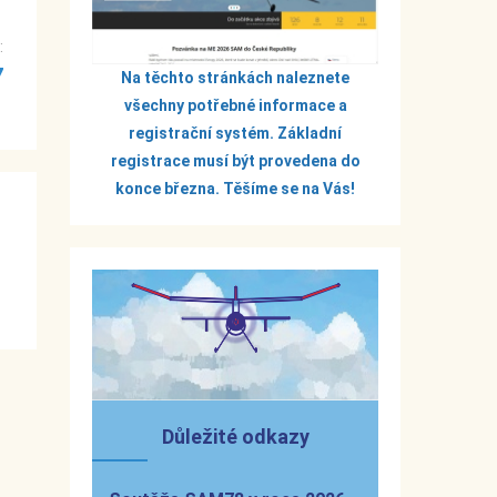
í
:
7
Na těchto stránkách naleznete
všechny potřebné informace a
registrační systém. Základní
registrace musí být provedena do
konce března. Těšíme se na Vás!
Důležité odkazy