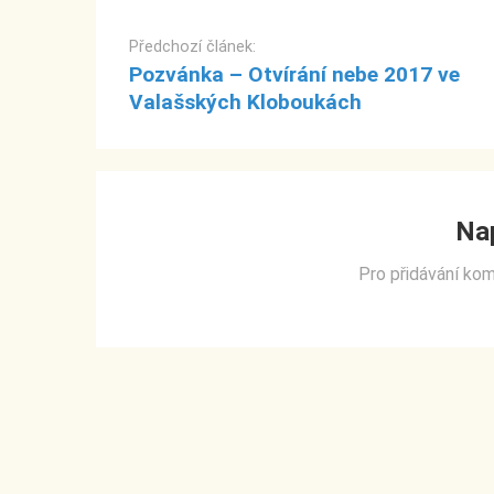
P
o
Předchozí článek:
s
Pozvánka – Otvírání nebe 2017 ve
t
Valašských Kloboukách
n
a
v
i
Na
g
a
Pro přidávání ko
t
i
o
n