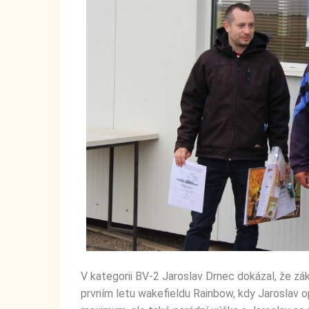
V kategorii BV-2 Jaroslav Drnec dokázal, že zák
prvním letu wakefieldu Rainbow, kdy Jaroslav 