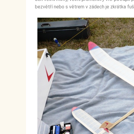
bezvětří nebo s větrem v zádech je zkrátka fuš