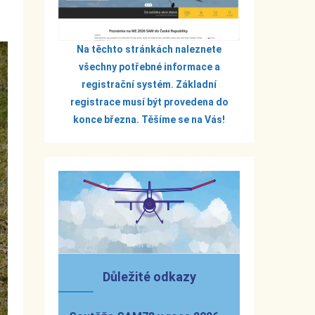
í
Na těchto stránkách naleznete
všechny potřebné informace a
registrační systém. Základní
registrace musí být provedena do
konce března. Těšíme se na Vás!
Důležité odkazy