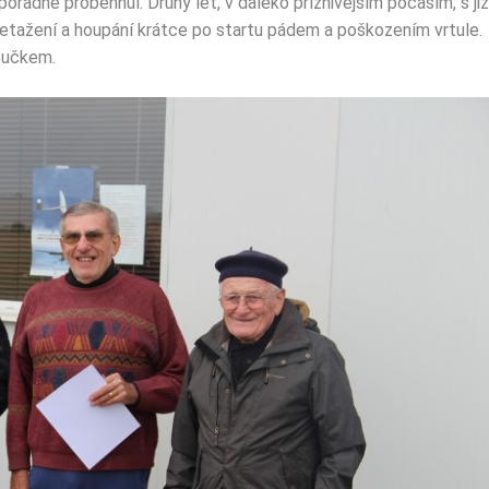
ořádně proběhnul. Druhý let, v daleko příznivějším počasím, s již
řetažení a houpání krátce po startu pádem a poškozením vrtule.
 Bučkem.