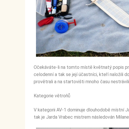
Očekáváte-li na tomto místě květnatý popis pr
celodenní a tak se její účastníci, kteří naložil
provětrali a na startovišti mnoho času nestrávili
Kategorie větroňů
V kategorii AV-1 dominuje dlouhodobě místní Ja
tak je Jarda Vrabec mistrem následován Milan