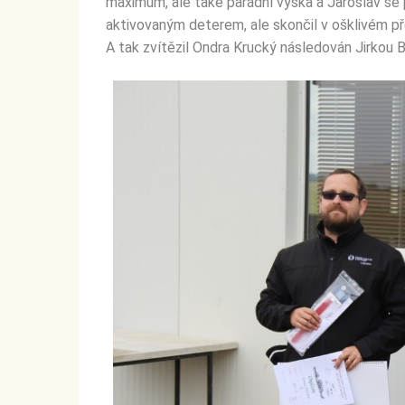
maximum, ale také parádní výška a Jaroslav se p
aktivovaným deterem, ale skončil v ošklivém p
A tak zvítězil Ondra Krucký následován Jirkou