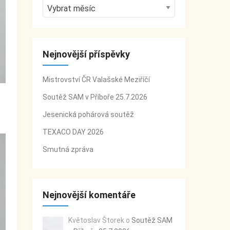
A
r
c
h
Nejnovější příspěvky
i
v
Mistrovství ČR Valašské Meziříčí
y
Soutěž SAM v Příboře 25.7.2026
Jesenická pohárová soutěž
TEXACO DAY 2026
Smutná zpráva
Nejnovější komentáře
Květoslav Štorek
o
Soutěž SAM