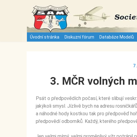
S
k
i
p
t
Úvodní stránka
Diskuzní fórum
Databáze Modelů
o
c
o
n
7
t
3. MČR volných m
e
n
t
Psát o předpovědích počasí, které slibují veskr
jakýkoli smysl. Jízlivě bych na adresu rosničká
a náhodné hody kostkou tak pro předpověď hořic
předpovědí odborníků. Každý, kterého předpověď
Jen velmi mírný, velmi proměnlivý vítr potrápil