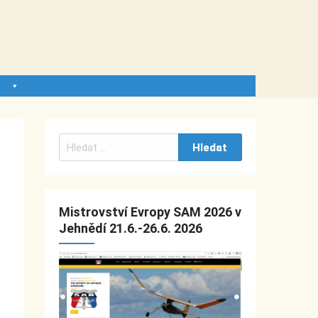
V
y
h
l
Mistrovství Evropy SAM 2026 v
e
Jehnědí 21.6.-26.6. 2026
d
á
v
á
n