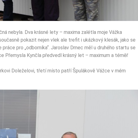
ná nebyla. Dva krásné lety – maxima zalétla moje Vážka
oučasně pokazit nejen vlek ale trefit i ukázkový klesák, jako se
je práce pro „odborníka“. Jaroslav Drnec měl u druhého startu se
ce Přemysla Kynčla předvedl krásný let – maximum a téměř
irkovi Doleželovi, třetí místo patří Špulákově Vážce v mém