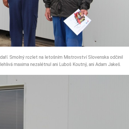
aří. Smolný rozlet na letošním Mistrovství Slovenska odčinil
olehlivá maxima nezalétnul ani Luboš Koutný, ani Adam Jakeš.