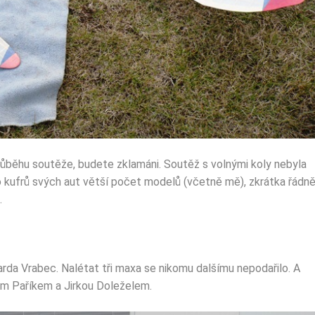
ůběhu soutěže, budete zklamáni. Soutěž s volnými koly nebyla
i do kufrů svých aut větší počet modelů (včetně mě), zkrátka řádn
.
rda Vrabec. Nalétat tři maxa se nikomu dalšímu nepodařilo. A
em Paříkem a Jirkou Doleželem.