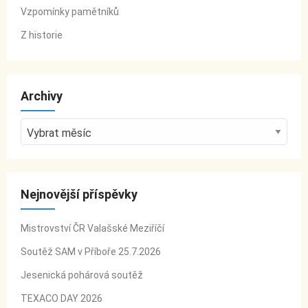
Vzpomínky pamětníků
Z historie
Archivy
A
r
c
h
Nejnovější příspěvky
i
v
Mistrovství ČR Valašské Meziříčí
y
Soutěž SAM v Příboře 25.7.2026
Jesenická pohárová soutěž
TEXACO DAY 2026