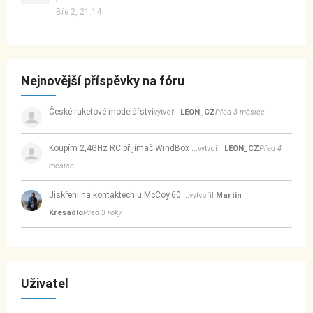
Bře 2, 21:14
Nejnovější příspěvky na fóru
České raketové modelářství
vytvořil
LEON_CZ
Před 3 měsíce
Koupím 2,4GHz RC přijímač WindBox …
vytvořil
LEON_CZ
Před 4
měsíce
Jiskření na kontaktech u McCoy.60 …
vytvořil
Martin
Křesadlo
Před 3 roky
Uživatel