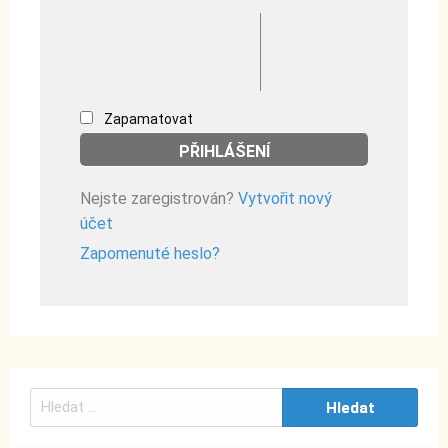
Zapamatovat
Nejste zaregistrován?
Vytvořit nový
účet
Zapomenuté heslo?
V
y