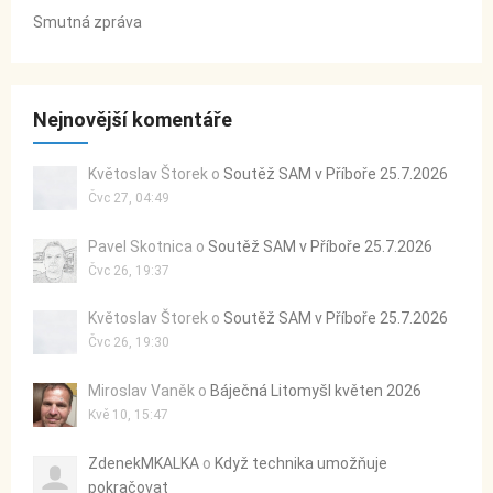
Smutná zpráva
Nejnovější komentáře
Květoslav Štorek
o
Soutěž SAM v Příboře 25.7.2026
Čvc 27, 04:49
Pavel Skotnica
o
Soutěž SAM v Příboře 25.7.2026
Čvc 26, 19:37
Květoslav Štorek
o
Soutěž SAM v Příboře 25.7.2026
Čvc 26, 19:30
Miroslav Vaněk
o
Báječná Litomyšl květen 2026
Kvě 10, 15:47
ZdenekMKALKA
o
Když technika umožňuje
pokračovat